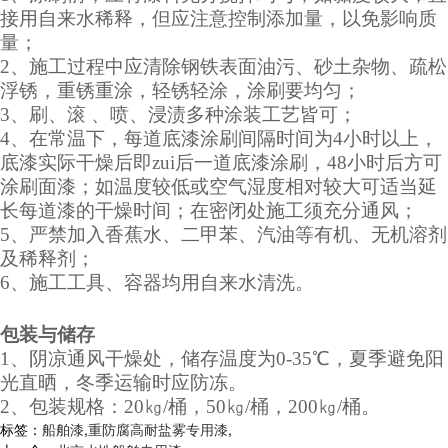
接用自来水稀释，但应注意控制添加量，以免影响质
量；
2、施工过程中应清除钢铁表面油污、砂土杂物、疏松
浮锈，重锈重涂，轻锈轻涂，涂刷要均匀；
3、刷、滚 、喷、浸渍多种涂装工艺皆可；
4、在常温下，每道底漆涂刷间隔时间为4小时以上，
底漆实际干燥后即zui后一道底漆涂刷，48小时后方可
涂刷面漆；如温度较低或空气湿度相对较大可适当延
长每道漆的干燥时间；在密闭处施工须充分通风；
5、严禁加入香蕉水、二甲苯、汽油等有机、无机溶剂
及稀释剂；
6、施工工具、容器均用自来水清洗。
包装与储存
1、阴凉通风干燥处，储存温度为0-35℃，夏季避免阳
光直晒，冬季运输时应防冻。
2、包装规格：20㎏/桶，50㎏/桶，200㎏/桶。
标签：
船舶漆
,
重防腐高耐盐雾专用漆
,