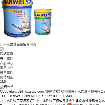
北京水性食品设备专用漆
网站首页
关于我们
产品中心
资讯中心
联系我们
网站地图
XML
扫一扫
CCopyright beijing.xzsxq.com (
复制链接
)
徐州市三为水性漆科技有限公
TEL：15952189009 MOB：15952189009 EMAIL：
北京水性漆厂家哪家好？北京水性漆厂报价是多少？北京水性漆质量怎么样？徐