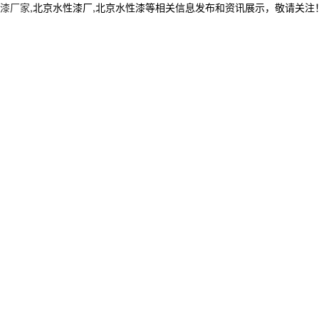
漆厂家
,北京水性漆厂,北京水性漆等相关信息发布和资讯展示，敬请关注