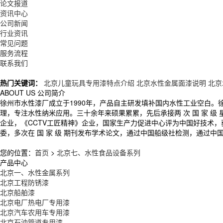
论文报道
资讯中心
公司新闻
行业资讯
常见问题
服务流程
联系我们
热门关键词：
北京儿童玩具专用漆特点介绍
北京水性金属面漆说明
北京
ABOUT US
公司简介
徐州市水性漆厂成立于1990年，产品自主研发填补国内水性工业空白
理，专注水性纳米应用。三十余年来硕果累累，先后承接两 次 国 家 
企业，《CCTV工匠精神》企业，国家生产力促进中心评为中国好技术
委，多次在 国 家 级 期刊发布学术论文，通过中国船级社检测，通过中
您的位置：
首页
>
北京七、水性食品设备系列
产品中心
北京一、水性金属系列
北京工程防锈漆
北京船舶漆
北京电厂热电厂专用漆
北京汽车农用车专用漆
北京石油管道专用漆