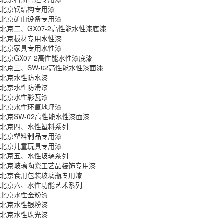
北京钢结构专用漆
北京矿山设备专用漆
北京二、GX07-2高性能水性漆底漆
北京板材专用水性漆
北京家具专用水性漆
北京GX07-2高性能水性漆底漆
北京三、SW-02高性能水性漆面漆
北京水性防水漆
北京水性防滑漆
北京水性彩瓦漆
北京水性环氧地坪漆
北京SW-02高性能水性漆面漆
北京四、水性塑料系列
北京塑料制品专用漆
北京儿童玩具专用漆
北京五、水性玻璃系列
北京玻璃陶瓷工艺品装饰专用漆
北京食用包装玻璃瓶专用漆
北京六、水性功能艺术系列
北京水性金粉漆
北京水性银粉漆
北京水性珠光漆