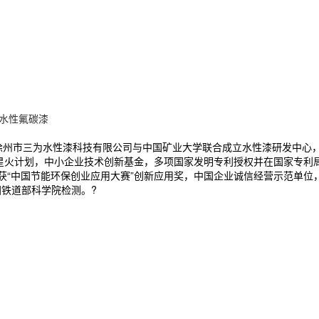
水性氟碳漆
。徐州市三为水性漆科技有限公司与中国矿业大学联合成立水性漆研发中心
级 星火计划，中小企业技术创新基金，多项国家发明专利授权并在国家专利
，获“中国节能环保创业应用大赛”创新应用奖，中国企业诚信经营示范单
国铁道部科学院检测。?