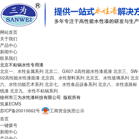
网站首页
关于我们
产品中心
新闻中心
联系我们
北京不粘锅水性专用漆
北京一、水性金属系列
北京二、GX07-2高性能水性漆底漆
北京三、SW-
02高性能水性漆面漆
北京四、水性塑料系列
北京五、水性玻璃系列
北京
六、水性功能艺术系列
北京七、水性食品设备系列
北京八、水性道路标
线漆
北京九、水性不粘锅系列
徐州市三为水性漆科技有限公司 版权所有
筑巢ECMS
苏ICP备20010662号
工商营业执照公示
首页
一键拨号
新闻中心
产品中心