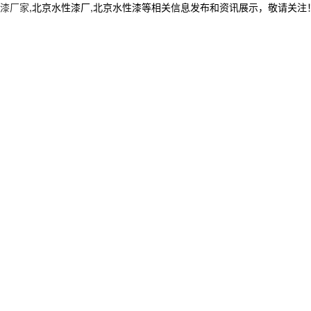
漆厂家
,北京水性漆厂,北京水性漆等相关信息发布和资讯展示，敬请关注