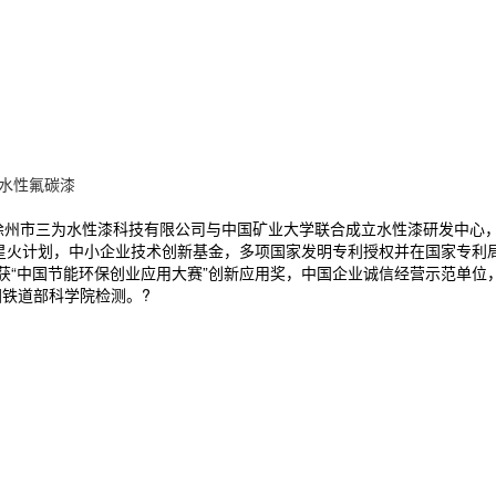
水性氟碳漆
。徐州市三为水性漆科技有限公司与中国矿业大学联合成立水性漆研发中心
级 星火计划，中小企业技术创新基金，多项国家发明专利授权并在国家专利
，获“中国节能环保创业应用大赛”创新应用奖，中国企业诚信经营示范单
国铁道部科学院检测。?