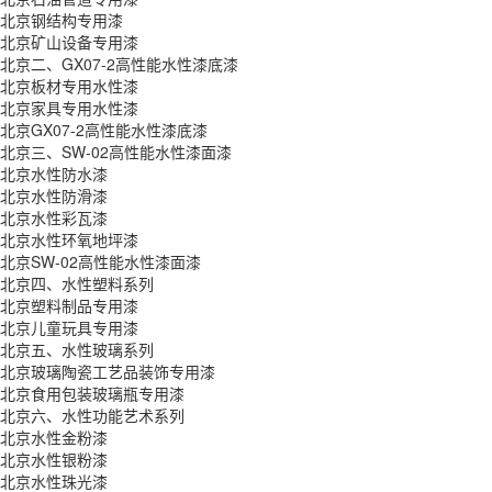
北京钢结构专用漆
北京矿山设备专用漆
北京二、GX07-2高性能水性漆底漆
北京板材专用水性漆
北京家具专用水性漆
北京GX07-2高性能水性漆底漆
北京三、SW-02高性能水性漆面漆
北京水性防水漆
北京水性防滑漆
北京水性彩瓦漆
北京水性环氧地坪漆
北京SW-02高性能水性漆面漆
北京四、水性塑料系列
北京塑料制品专用漆
北京儿童玩具专用漆
北京五、水性玻璃系列
北京玻璃陶瓷工艺品装饰专用漆
北京食用包装玻璃瓶专用漆
北京六、水性功能艺术系列
北京水性金粉漆
北京水性银粉漆
北京水性珠光漆