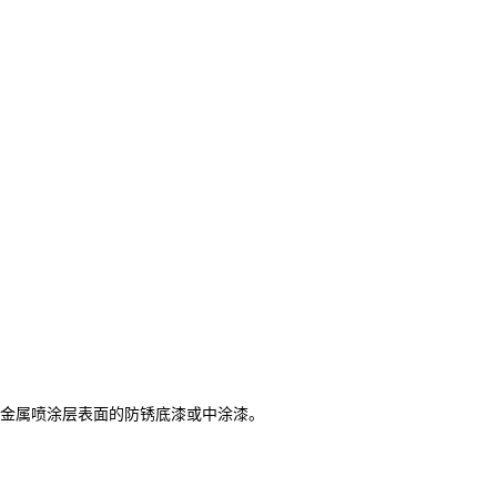
及金属喷涂层表面的防锈底漆或中涂漆。