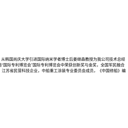
，从韩国尚庆大学引进国际纳米学者博士后姜继森教授为我公司技术总经
局“国际专利博览会”国际专利博览会中荣获创新奖与金奖，全国军民融合
位，江苏省民营科技企业，中船重工涂装专业委员会成员，《中国修船》编