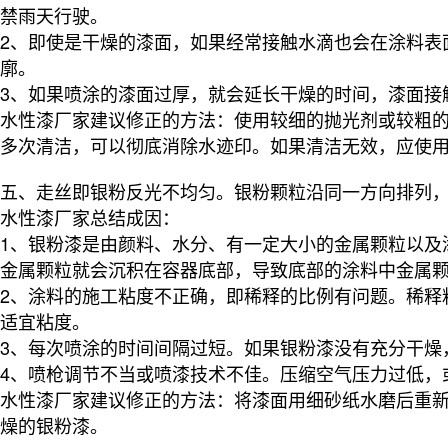
禁雨天行驶。
2、即使是干燥的漆面，如果经常接触水滴也会在涂料表
廓。
3、如果喷涂的漆面过厚，就会延长干燥的时间，漆面接
水性漆厂家建议
修正的方法：使用较细的抛光剂或较粗
多次清洁，可以彻底消除水迹印。如果清洁无效，应使
五、走丝即银粉反光不均匀。银粉颗粒沿同一方向排列
水性漆厂家总结
成因：
1、银粉漆是由颜料、水分、有一定大小的金属颗粒以及
金属颗粒就会沉积在容器底部，导致底部的涂料中金属
2、涂料的施工粘度不正确，即稀释的比例有问题。稀释
适宜粘度。
3、每次喷涂的时间间隔过短。如果银粉漆没有充分干燥
4、喷枪调节不当或喷漆技术不佳。压缩空气压力过低，
水性漆厂家建议
修正的方法：
将漆面用细砂纸水磨后重新
燥的银粉漆。