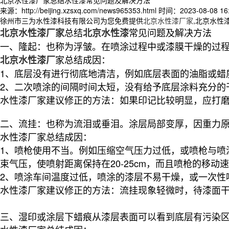
来源：http://beijing.xzsxq.com/news965353.html
时间：2023-08-08 16:
徐州市三为水性漆科技有限公司为您免费提供
北京水性漆厂家
,北京水性
总结
常见问题及解决方法
北京水性漆厂家
北京水性漆
一、隆起：也称为浮皱。在喷涂过程中或漆膜干燥的过
家总结
成因：
北京水性漆厂
1、底层没有进行彻底地清洁，例如底层表面的油脂或蜡
2、二次喷涂的间隔时间太短，没有给予底层涂料充分的
水性漆厂家建议修正的方法：如果印记比较明显，应打
二、流挂：也称为流泪或垂泪。涂层局部变厚，因重力
水性漆厂家总结
成因：
1、喷枪使用不当。例如压缩空气压力过低，或喷枪与喷
束气压，使喷射距离保持在20-25cm，而且喷枪的移
2、喷涂车间温度过低，喷涂的漆层不易干燥，或一次性
水性漆厂家建议修正的方法：
流挂现象轻微时，待漆面
三、湿印或涂层下蜡痕从漆层表面可以看到底层有污染