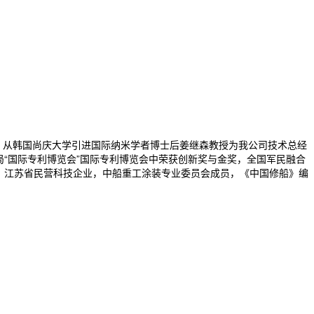
，从韩国尚庆大学引进国际纳米学者博士后姜继森教授为我公司技术总经
局“国际专利博览会”国际专利博览会中荣获创新奖与金奖，全国军民融合
位，江苏省民营科技企业，中船重工涂装专业委员会成员，《中国修船》编