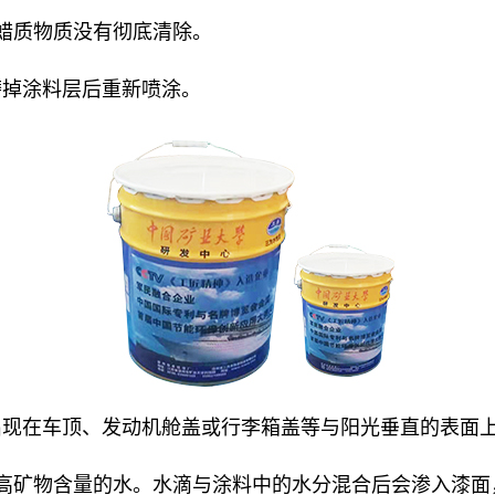
蜡质物质没有彻底清除。
磨掉涂料层后重新喷涂。
出现在车顶、发动机舱盖或行李箱盖等与阳光垂直的表面
高矿物含量的水。水滴与涂料中的水分混合后会渗入漆面