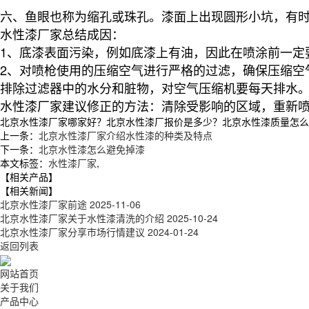
六、鱼眼也称为缩孔或珠孔。漆面上出现圆形小坑，有
水性漆厂家总结
成因：
1、底漆表面污染，例如底漆上有油，因此在喷涂前一定
2、对喷枪使用的压缩空气进行严格的过滤，确保压缩空
排除过滤器中的水分和脏物，对空气压缩机要每天排水
水性漆厂家建议
修正的方法：
清除受影响的区域，重新
北京水性漆厂家哪家好？北京水性漆厂报价是多少？北京水性漆质量怎么样？徐
上一条：
北京水性漆厂家介绍水性漆的种类及特点
下一条：
北京水性漆怎么避免掉漆
本文标签：
水性漆厂家
,
【相关产品】
【相关新闻】
北京水性漆厂家前途
2025-11-06
北京水性漆厂家关于水性漆清洗的介绍
2025-10-24
北京水性漆厂家分享市场行情建议
2024-01-24
返回列表
网站首页
关于我们
产品中心