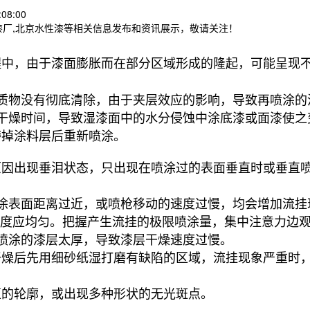
08:00
漆厂,北京水性漆等相关信息发布和资讯展示，敬请关注！
程中，由于漆面膨胀而在部分区域形成的隆起，可能呈现
质物没有彻底清除，由于夹层效应的影响，导致再喷涂的
干燥时间，导致湿漆面中的水分侵蚀中涂底漆或面漆使之
磨掉涂料层后重新喷涂。
原因出现垂泪状态，只出现在喷涂过的表面垂直时或垂直
涂表面距离过近，或喷枪移动的速度过慢，均会增加流挂
动速度应均匀。把握产生流挂的极限喷涂量，集中注意力边
喷涂的漆层太厚，导致漆层干燥速度过慢。
干燥后先用细砂纸湿打磨有缺陷的区域，流挂现象严重时
区的轮廓，或出现多种形状的无光斑点。