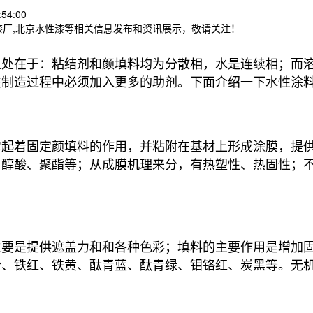
54:00
漆厂,北京水性漆等相关信息发布和资讯展示，敬请关注！
之处在于：粘结剂和颜填料均为分散相，水是连续相；而
在制造过程中必须加入更多的助剂。下面介绍一下水性涂
它起着固定颜填料的作用，并粘附在基材上形成涂膜，提
、醇酸、聚酯等；从成膜机理来分，有热塑性、热固性；
主要是提供遮盖力和和各种色彩；填料的主要作用是增加
粉、铁红、铁黄、酞青蓝、酞青绿、钼铬红、炭黑等。无