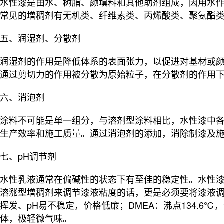
水性漆是由水、树脂、颜填料和其他助剂组成，因用水
常见的增稠剂有无机类、纤维素类、丙烯酸类、聚氨酯
五、润湿剂、分散剂
润湿剂的作用是降低体系的表面张力，以促进对基材或
通过剪切力的作用被分散为原始粒子，在分散剂的作用
六、消泡剂
涂料不可能是单一组分，与溶剂型涂料相比，水性漆中
生产效率和施工质量。通过消泡剂的添加，消除制漆及
七、pH调节剂
水性乳液通常在偏碱性的状态下有至佳的稳定性。水性漆
溶涨型增稠剂来调节漆液粘度的话，更是必须要将漆液调节至
挥发、pH易不稳定，价格低廉；DMEA：沸点134.6℃
体，极轻微气味。