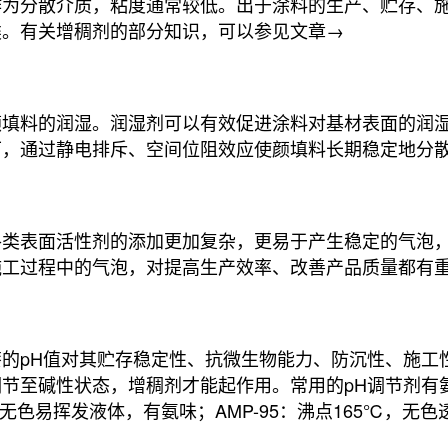
作为分散介质，粘度通常较低。出于涂料的生产、贮存、
类。有关增稠剂的部分知识，可以参见文章→
颜填料的润湿。润湿剂可以有效促进涂料对基材表面的润
下，通过静电排斥、空间位阻效应使颜填料长期稳定地分
各类表面活性剂的添加更加复杂，更易于产生稳定的气泡
施工过程中的气泡，对提高生产效率、改善产品质量都有
的pH值对其贮存稳定性、抗微生物能力、防沉性、施工
碱性状态，增稠剂才能起作用。常用的pH调节剂有氨水、D
，无色易挥发液体，有氨味；AMP-95：沸点165℃，无色