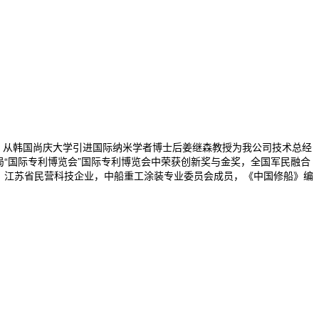
，从韩国尚庆大学引进国际纳米学者博士后姜继森教授为我公司技术总经
局“国际专利博览会”国际专利博览会中荣获创新奖与金奖，全国军民融合
位，江苏省民营科技企业，中船重工涂装专业委员会成员，《中国修船》编