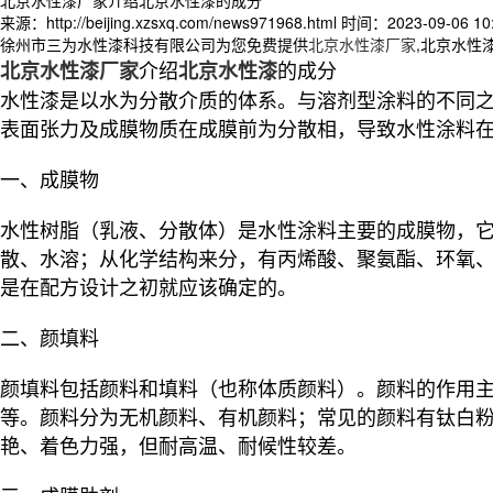
来源：http://beijing.xzsxq.com/news971968.html
时间：2023-09-06 10:
徐州市三为水性漆科技有限公司为您免费提供
北京水性漆厂家
,北京水性
介绍
的成分
北京水性漆厂家
北京水性漆
水性漆是以水为分散介质的体系。与溶剂型涂料的不同
表面张力及成膜物质在成膜前为分散相，导致水性涂料
一、成膜物
水性树脂（乳液、分散体）是水性涂料主要的成膜物，
散、水溶；从化学结构来分，有丙烯酸、聚氨酯、环氧
是在配方设计之初就应该确定的。
二、颜填料
颜填料包括颜料和填料（也称体质颜料）。颜料的作用
等。颜料分为无机颜料、有机颜料；常见的颜料有钛白
艳、着色力强，但耐高温、耐候性较差。