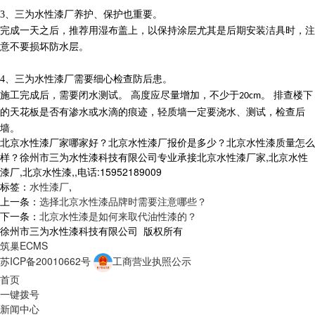
3、
三为水性漆厂
养护、保护也重要。
完成一天之后，推荐用湿布盖上，以保持涂层尤其是后期安装洁具时，注
意不要损坏防水层。
4、
三为水性漆厂需要
细心检查防后患。
施工完成后，需要闭水测试。
高度应尽量增加，不少于
。 排查楼下
20cm
的天花板是否有渗水或水滴的痕迹，轻质墙一定要浇水
、
测试，检查后
墙。
北京水性漆厂家哪家好？北京水性漆厂报价是多少？北京水性漆质量怎么
样？徐州市三为水性漆科技有限公司专业承接北京水性漆厂家,北京水性
漆厂,北京水性漆,,电话:15952189009
标签：
水性漆厂
,
上一条：
选择北京水性漆品牌时需要注意哪些？
下一条：
北京水性漆是如何来取代油性漆的？
徐州市三为水性漆科技有限公司 版权所有
筑巢ECMS
苏ICP备20010662号
工商营业执照公示
首页
一键拨号
新闻中心