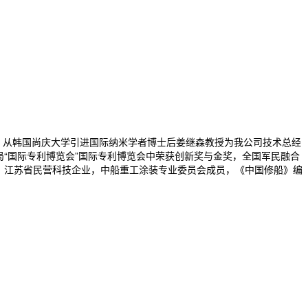
，从韩国尚庆大学引进国际纳米学者博士后姜继森教授为我公司技术总经
局“国际专利博览会”国际专利博览会中荣获创新奖与金奖，全国军民融合
位，江苏省民营科技企业，中船重工涂装专业委员会成员，《中国修船》编